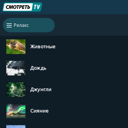
Релакс
Животные
Дождь
Джунгли
Сияние