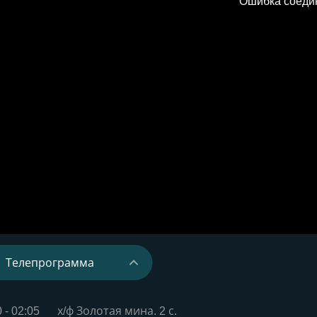
Телепрограмма
07
08
09
0
-
02:05
х/ф Золотая мина. 2 с.