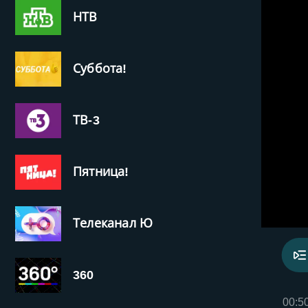
НТВ
Суббота!
ТВ-3
Пятница!
Телеканал Ю
360
00:5
‹