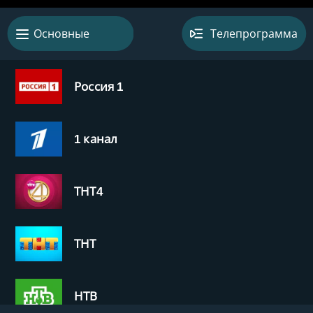
Телепрограмма
Основные
00:30
-
02:00
д/ф Бемби. Иcтория жизни в лeсу
Россия 1
02:00
-
02:22
д/с Мистические истории с Виктором Вержбицким (Кольцо)
1 канал
02:22
-
02:45
д/с Мистические истории с Виктором Вержбицким (Месть)
02:45
-
03:07
д/с Мистические истории с Виктором Вержбицким (Паучье гнездо)
ТНТ4
03:07
-
03:30
д/с Мистические истории с Виктором Вержбицким (Бог простит)
ТНТ
03:30
-
03:52
д/с Мистические истории с Виктором Вержбицким (Это мой выбор)
03:52
-
04:15
НТВ
д/с Мистические истории с Виктором Вержбицким (Расплата за измену)