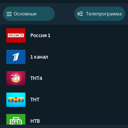
Телепрограмма
Основные
01:00
-
02:30
х/ф Свидание с монстром
Россия 1
01:10
-
02:30
х/ф В кольце времени
1 канал
02:30
-
04:05
х/ф Любовь и другие лекарства
04:05
-
05:00
100 мест, где поесть
ТНТ4
05:00
-
08:20
100 мест, где поесть
ТНТ
08:20
-
09:00
Про100 кухня
09:00
-
10:00
НТВ
Две стороны одной страны