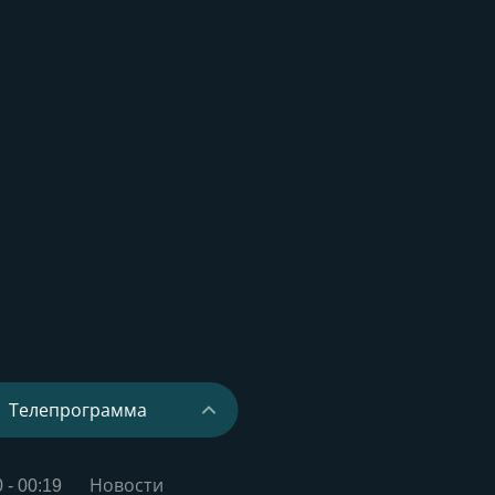
Телепрограмма
07
08
09
0
-
00:19
Новости