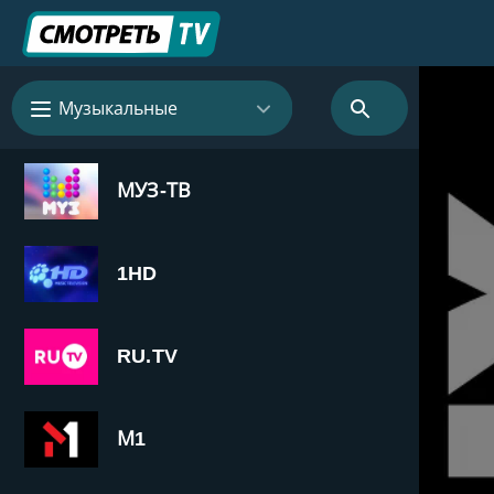
Музыкальные
МУЗ-ТВ
1HD
RU.TV
М1